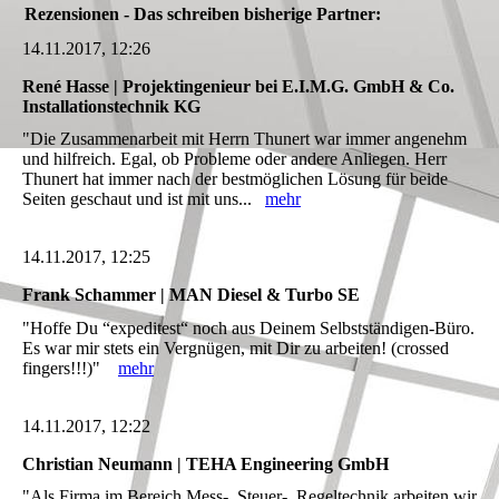
Rezensionen - Das schreiben bisherige Partner:
14.11.2017, 12:26
René Hasse | Projektingenieur bei E.I.M.G. GmbH & Co.
Installationstechnik KG
"Die Zusammenarbeit mit Herrn Thunert war immer angenehm
und hilfreich. Egal, ob Probleme oder andere Anliegen. Herr
Thunert hat immer nach der bestmöglichen Lösung für beide
Seiten geschaut und ist mit uns...
mehr
14.11.2017, 12:25
Frank Schammer | MAN Diesel & Turbo SE
"Hoffe Du “expeditest“ noch aus Deinem Selbstständigen-Büro.
Es war mir stets ein Vergnügen, mit Dir zu arbeiten! (crossed
fingers!!!)"
mehr
14.11.2017, 12:22
Christian Neumann | TEHA Engineering GmbH
"Als Firma im Bereich Mess-, Steuer-, Regeltechnik arbeiten wir